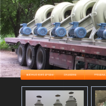
酸雾净化塔-喷淋塔-废气吸收塔
活性炭吸附箱
PP防腐风机